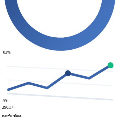
82%
99+
390K+
người dùng