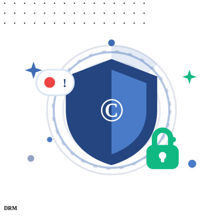
!
©
DRM