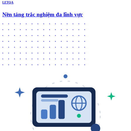
LETQA
Nền tảng trắc nghiệm đa lĩnh vực