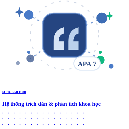
APA 7
SCHOLAR HUB
Hệ thống trích dẫn & phân tích khoa học